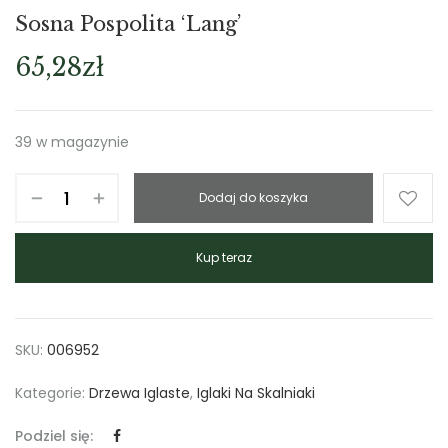
Sosna Pospolita ‘Lang’
65,28
zł
39 w magazynie
Dodaj do koszyka
Kup teraz
SKU:
006952
Kategorie:
Drzewa Iglaste
,
Iglaki Na Skalniaki
Podziel się: