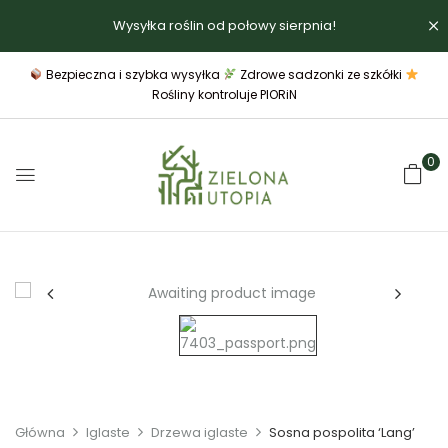
Wysyłka roślin od połowy sierpnia!
Bezpieczna i szybka wysyłka
Zdrowe sadzonki ze szkółki
Rośliny kontroluje PIORiN
0
Główna
Iglaste
Drzewa iglaste
Sosna pospolita ‘Lang’