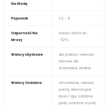
Na Wodę
Pojemnik
C2 – 2l
Odporność Na
bardzo dobra do
Mrozy
-32°C
Walory Użytkowe
dla ptaków i zwierząt,
tlenowe dla
środowiska, witalne
Walory Ozdobne
zimozielone, ciekawy
pokrój, dekoracyjne
liście / igły, ozdobne
pędy, ozdobne szyszki,