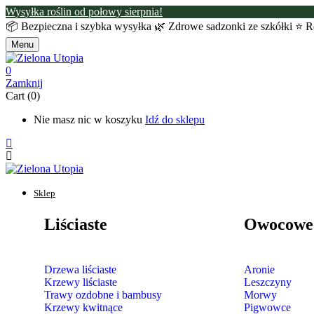
Wysyłka roślin od połowy sierpnia!
📦 Bezpieczna i szybka wysyłka 🌿 Zdrowe sadzonki ze szkółki ⭐ R
Menu
0
Zamknij
Cart (0)
Nie masz nic w koszyku
Idź do sklepu
Sklep
Liściaste
Owocowe
Drzewa liściaste
Aronie
Krzewy liściaste
Leszczyny
Trawy ozdobne i bambusy
Morwy
Krzewy kwitnące
Pigwowce