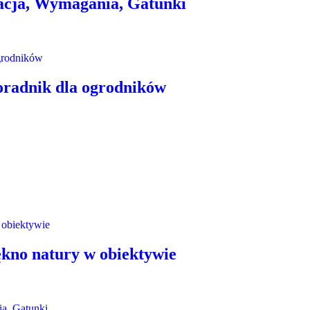
acja, Wymagania, Gatunki
oradnik dla ogrodników
ękno natury w obiektywie