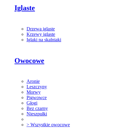
Iglaste
Drzewa iglaste
Krzewy iglaste
Iglaki na skalniaki
Owocowe
Aronie
Leszczyny
Morwy
Pigwowce
Głogi
Bez czarny
Nieszpułki
> Wszystkie owocowe