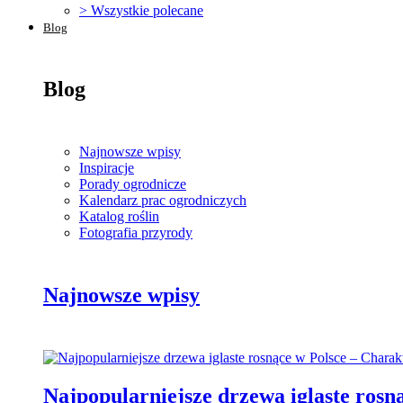
> Wszystkie polecane
Blog
Blog
Najnowsze wpisy
Inspiracje
Porady ogrodnicze
Kalendarz prac ogrodniczych
Katalog roślin
Fotografia przyrody
Najnowsze wpisy
Najpopularniejsze drzewa iglaste rosn