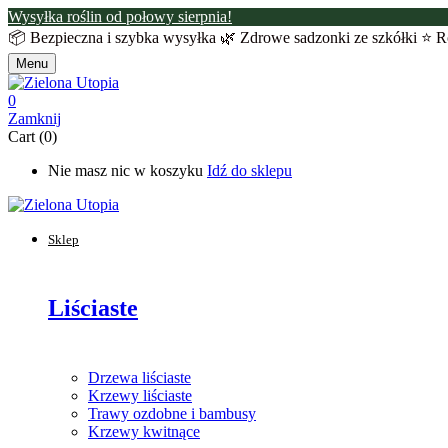
Wysyłka roślin od połowy sierpnia!
📦 Bezpieczna i szybka wysyłka 🌿 Zdrowe sadzonki ze szkółki ⭐ R
Menu
0
Zamknij
Cart (0)
Nie masz nic w koszyku
Idź do sklepu
Sklep
Liściaste
Drzewa liściaste
Krzewy liściaste
Trawy ozdobne i bambusy
Krzewy kwitnące